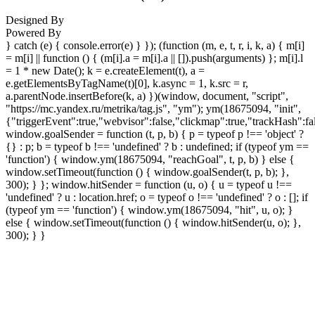
Designed By
Powered By
} catch (e) { console.error(e) } }); (function (m, e, t, r, i, k, a) { m[i]
= m[i] || function () { (m[i].a = m[i].a || []).push(arguments) }; m[i].l
= 1 * new Date(); k = e.createElement(t), a =
e.getElementsByTagName(t)[0], k.async = 1, k.src = r,
a.parentNode.insertBefore(k, a) })(window, document, "script",
"https://mc.yandex.ru/metrika/tag.js", "ym"); ym(18675094, "init",
{"triggerEvent":true,"webvisor":false,"clickmap":true,"trackHash":fa
window.goalSender = function (t, p, b) { p = typeof p !== 'object' ?
{} : p; b = typeof b !== 'undefined' ? b : undefined; if (typeof ym ==
'function') { window.ym(18675094, "reachGoal", t, p, b) } else {
window.setTimeout(function () { window.goalSender(t, p, b); },
300); } }; window.hitSender = function (u, o) { u = typeof u !==
'undefined' ? u : location.href; o = typeof o !== 'undefined' ? o : []; if
(typeof ym == 'function') { window.ym(18675094, "hit", u, o); }
else { window.setTimeout(function () { window.hitSender(u, o); },
300); } }